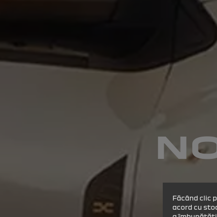
NO
Făcând clic p
acord cu stoc
a îmbunătăți 