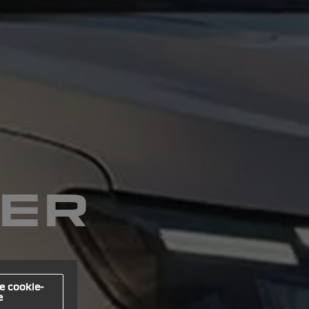
GER
e cookie-
e