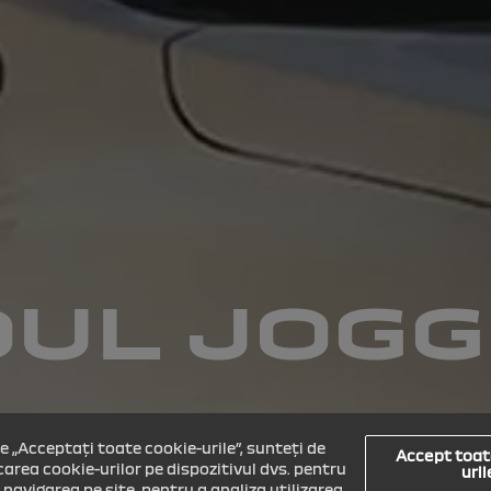
UL JOG
e „Acceptați toate cookie-urile”, sunteți de
Accept toat
area cookie-urilor pe dispozitivul dvs. pentru
uril
navigarea pe site, pentru a analiza utilizarea