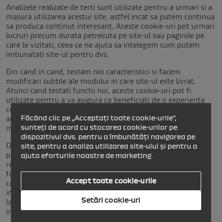
Analizele realizate de terti sunt utilizate pentru a urmari si a
masura utilizarea acestui site, astfel incat sa putem continua
sa produca continut interesant. Aceste cookie-uri pot urmari
lucruri precum durata petrecuta pe site-ul sau paginile pe
care le vizitati, ceea ce ne ajuta sa intelegem cum putem
imbunatati site-ul pentru dvs.
Din cand in cand, testam noi caracteristici si facem
modificari subtile ale modului in care site-ul este livrat.
Atunci cand testati functii noi, aceste cookie-uri pot fi
utilizate pentru a va asigura ca beneficiati de o experienta
consistenta in timp ce va aflati pe site, asigurandu-va in
acelasi timp ca intelegem ce optimizari apreciaza cel mai
Făcând clic pe „Acceptați toate cookie-urile”,
mult utilizatorii nostri.
sunteți de acord cu stocarea cookie-urilor pe
dispozitivul dvs. pentru a îmbunătăți navigarea pe
De asemenea, folosim pe acest site butoane si / sau
site, pentru a analiza utilizarea site-ului și pentru a
pluginuri de social media care va permit sa va conectati cu
ajuta eforturile noastre de marketing.
reteaua sociala in diverse moduri. Pentru ca acestea sa
functioneze, urmatoarele site-uri de social media vor seta
Accept toate cookie-urile
cookie-uri prin site-ul nostru, care pot fi utilizate pentru a
imbunatati profilul dvs. pe site-ul lor sau pentru a contribui
Setări cookie-uri
la datele pe care le detin pentru diferite scopuri prezentate
in politica lor de confidentialitate.