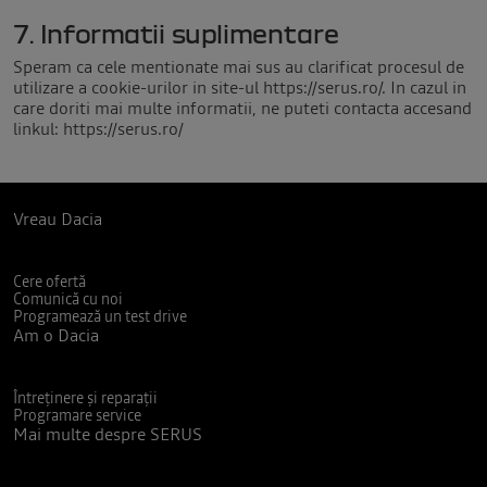
7. Informatii suplimentare
Speram ca cele mentionate mai sus au clarificat procesul de
utilizare a cookie-urilor in site-ul https://serus.ro/. In cazul in
care doriti mai multe informatii, ne puteti contacta accesand
linkul:
https://serus.ro/
Vreau Dacia
Cere ofertă
Comunică cu noi
Programează un test drive
Am o Dacia
Întreținere și reparații
Programare service
Mai multe despre SERUS