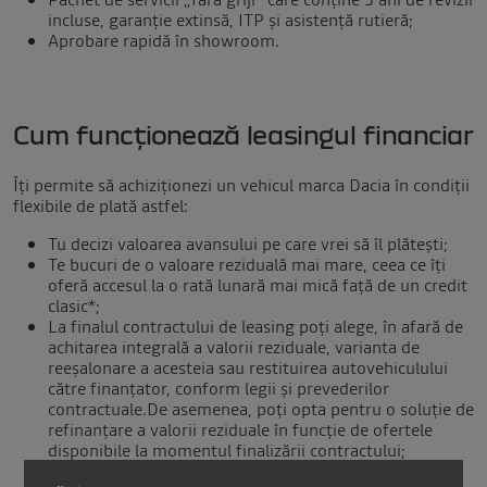
incluse, garanție extinsă, ITP și asistență rutieră;
Aprobare rapidă în showroom.
Cum funcționează leasingul financiar
Îți permite să achiziționezi un vehicul marca Dacia în condiții
flexibile de plată astfel:
Tu decizi valoarea avansului pe care vrei să îl plătești;
Te bucuri de o valoare reziduală mai mare, ceea ce îți
oferă accesul la o rată lunară mai mică față de un credit
clasic*;
La finalul contractului de leasing poți alege, în afară de
achitarea integrală a valorii reziduale, varianta de
reeșalonare a acesteia sau restituirea autovehiculului
către finanțator, conform legii și prevederilor
contractuale.De asemenea, poți opta pentru o soluție de
refinanțare a valorii reziduale în funcție de ofertele
disponibile la momentul finalizării contractului;
Dobânda este fixă pe toată perioada contractului de