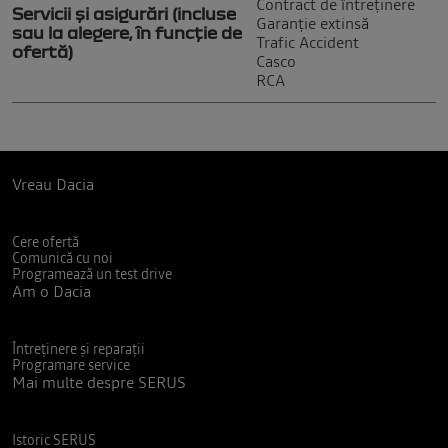
Contract de întreținere
Servicii și asigurări (incluse
Garanție extinsă
sau la alegere, în funcție de
Trafic Accident
ofertă)
Casco
RCA
Vreau Dacia
Cere ofertă
Comunică cu noi
Programează un test drive
Am o Dacia
Întreținere și reparații
Programare service
Mai multe despre SERUS
Istoric SERUS