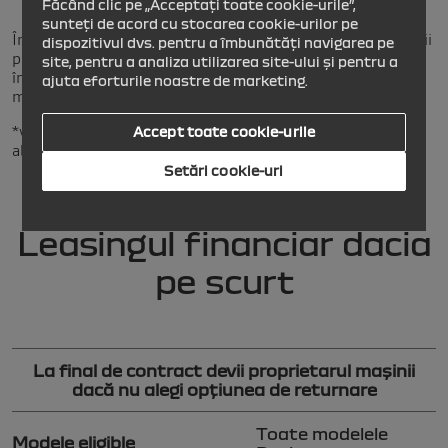
finanțare.
Făcând clic pe „Acceptați toate cookie-urile”,
sunteți de acord cu stocarea cookie-urilor pe
În plus, în cadrul contractului de leasing, sunt incluse servicii
dispozitivul dvs. pentru a îmbunătăți navigarea pe
precum garanția extinsă a modelului tău Dacia și servicii de
site, pentru a analiza utilizarea site-ului și pentru a
întreținere (reviziile conform caietului de întreținere a
ajuta eforturile noastre de marketing.
mașinii și ITP) până la 5 ani.
*valoarea reziduală maximă variază în funcție de modelul
Accept toate cookie-urile
ales și îți va fi comunicată de către agentul Dacia.
Setări cookie-uri
Leasingul financiar dacia
pe scurt
La final de contract devii proprietarul mașinii
dacă nu alegi opțiunea de returnare
Toate modelele
Modele eligible