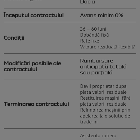
Dacia
Începutul contractului
Avans minim 0%
36 – 60 luni
Dobândă fixă
Condiții
Rate fixe
Valoare reziduală flexibilă
Rambursare
Modificări posibile ale
anticipată totală
contractului
sau parțială
Devii proprietar după
plata valorii reziduale
Restituirea mașinii fără
plata valorii reziduale
Terminarea contractului
Reînnoirea mașinii prin
apelarea la o soluție de
trade-in
Asistență rutieră