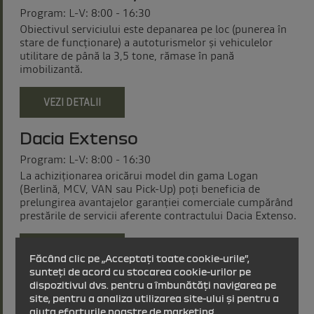
Program: L-V: 8:00 - 16:30
Obiectivul serviciului este depanarea pe loc (punerea în
stare de funcţionare) a autoturismelor şi vehiculelor
utilitare de până la 3,5 tone, rămase în pană
imobilizantă.
VEZI DETALII
Dacia Extenso
Program: L-V: 8:00 - 16:30
La achiziţionarea oricărui model din gama Logan
(Berlină, MCV, VAN sau Pick-Up) poţi beneficia de
prelungirea avantajelor garanţiei comerciale cumpărând
prestările de servicii aferente contractului Dacia Extenso.
VEZI DETALII
Făcând clic pe „Acceptați toate cookie-urile”,
sunteți de acord cu stocarea cookie-urilor pe
Piese și accesorii
dispozitivul dvs. pentru a îmbunătăți navigarea pe
site, pentru a analiza utilizarea site-ului și pentru a
Program: L-V: 8:00 - 16:30
ajuta eforturile noastre de marketing.