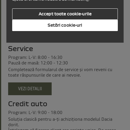
Piesele originale sunt proiectate și certificate pentru
autovehiculele Dacia, în conformitate cu cele mai
riguroase standarde privind fiabilitatea, siguranța și
Accept toate cookie-urile
protecția mediului.
Setări cookie-uri
VEZI DETALII
Service
Program: L-V: 8:00 - 16:30
Pauză de masă: 12:00 - 12:30
Completează formularul de service și vom reveni cu
toate răspunsurile de care ai nevoie.
VEZI DETALII
Credit auto
Program: L-V: 9:00 - 18:00
Soluţia clasică pentru a-ţi achiziționa modelul Dacia
dorit.
Înțelegem că fiecare client are cerințe unice. De aceea,