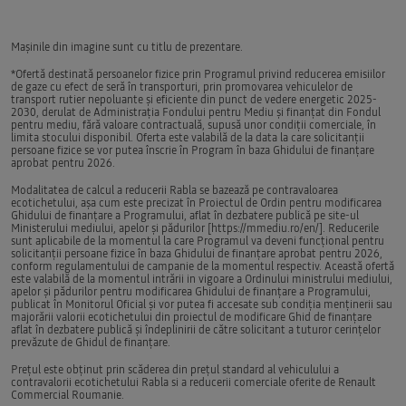
Mașinile din imagine sunt cu titlu de prezentare.
*Ofertă destinată persoanelor fizice prin Programul privind reducerea emisiilor
de gaze cu efect de seră în transporturi, prin promovarea vehiculelor de
transport rutier nepoluante şi eficiente din punct de vedere energetic 2025-
2030, derulat de Administrația Fondului pentru Mediu și finanțat din Fondul
pentru mediu, fără valoare contractuală, supusă unor condiții comerciale, în
limita stocului disponibil. Oferta este valabilă de la data la care solicitanții
persoane fizice se vor putea înscrie în Program în baza Ghidului de finanțare
aprobat pentru 2026.
Modalitatea de calcul a reducerii Rabla se bazează pe contravaloarea
ecotichetului, așa cum este precizat în Proiectul de Ordin pentru modificarea
Ghidului de finanțare a Programului, aflat în dezbatere publică pe site-ul
Ministerului mediului, apelor și pădurilor [
https://mmediu.ro/en/
]. Reducerile
sunt aplicabile de la momentul la care Programul va deveni funcțional pentru
solicitanții persoane fizice în baza Ghidului de finanțare aprobat pentru 2026,
conform regulamentului de campanie de la momentul respectiv. Această ofertă
este valabilă de la momentul intrării in vigoare a Ordinului ministrului mediului,
apelor și pădurilor pentru modificarea Ghidului de finanțare a Programului,
publicat în Monitorul Oficial și vor putea fi accesate sub condiția menținerii sau
majorării valorii ecotichetului din proiectul de modificare Ghid de finanțare
aflat în dezbatere publică și îndeplinirii de către solicitant a tuturor cerințelor
prevăzute de Ghidul de finanțare.
Prețul este obținut prin scăderea din prețul standard al vehiculului a
contravalorii ecotichetului Rabla si a reducerii comerciale oferite de Renault
Commercial Roumanie.