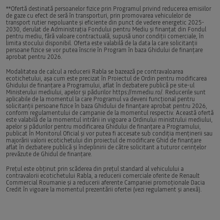
**Ofertă destinată persoanelor fizice prin Programul privind reducerea emisiilor
de gaze cu efect de seră în transporturi, prin promovarea vehiculelor de
transport rutier nepoluante şi eficiente din punct de vedere energetic 2025-
2030, derulat de Administrația Fondului pentru Mediu și finanțat din Fondul
pentru mediu, fără valoare contractuală, supusă unor condiții comerciale, în
limita stocului disponibil. Oferta este valabilă de la data la care solicitanții
persoane fizice se vor putea înscrie în Program în baza Ghidului de finanțare
aprobat pentru 2026.
Modalitatea de calcul a reducerii Rabla se bazează pe contravaloarea
ecotichetului, așa cum este precizat în Proiectul de Ordin pentru modificarea
Ghidului de finanțare a Programului, aflat în dezbatere publică pe site-ul
Ministerului mediului, apelor și pădurilor
https://mmediu.ro/
. Reducerile sunt
aplicabile de la momentul la care Programul va deveni funcțional pentru
solicitanții persoane fizice în baza Ghidului de finanțare aprobat pentru 2026,
conform regulamentului de campanie de la momentul respectiv. Această ofertă
este valabilă de la momentul intrării in vigoare a Ordinului ministrului mediului,
apelor și pădurilor pentru modificarea Ghidului de finanțare a Programului,
publicat în Monitorul Oficial și vor putea fi accesate sub condiția menținerii sau
majorării valorii ecotichetului din proiectul de modificare Ghid de finanțare
aflat în dezbatere publică și îndeplinirii de către solicitant a tuturor cerințelor
prevăzute de Ghidul de finanțare.
Prețul este obținut prin scăderea din prețul standard al vehiculului a
contravalorii ecotichetului Rabla, a reducerii comerciale oferite de Renault
Commercial Roumanie și a reducerii aferente Campaniei promoționale Dacia
Credit în vigoare la momentul prezentării ofertei (vezi
regulament
și
anexă
).