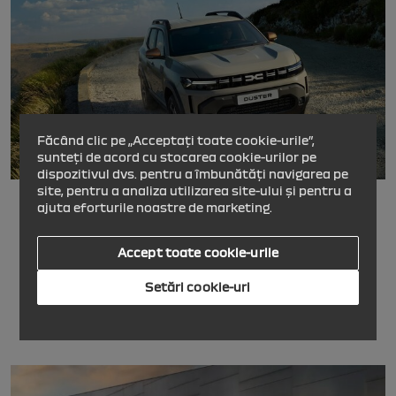
Făcând clic pe „Acceptați toate cookie-urile”,
sunteți de acord cu stocarea cookie-urilor pe
dispozitivul dvs. pentru a îmbunătăți navigarea pe
DUSTER
site, pentru a analiza utilizarea site-ului și pentru a
ajuta eforturile noastre de marketing.
de la
17.100 EUR
(TVA inclus)* prin programul Rabla
sau de la
15.900 EUR
(TVA inclus)** prin programul Rabla și Dacia
Credit
Accept toate cookie-urile
Setări cookie-uri
CERE OFERTA
EXPLOREAZĂ